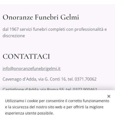
Onoranze Funebri Gelmi
dal 1967 servizi funebri completi con professionalità e
discrezione
CONTATTACI
info@onoranzefunebrigelmi.it
Cavenago d'Adda, via G. Conti 16, tel. 0371.70062
Castiglione d'Adda, via Roma 55, tel. 0377.900462
Lodi, via San Fereolo 9, tel. 0371.223810 (Casa Funeraria
Utilizziamo i cookie per consentire il corretto funzionamento
Luce Eterna)
e la sicurezza del nostro sito web e per offrirti la migliore
esperienza utente possibile.