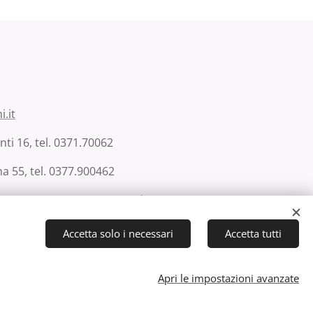
.it
ti 16, tel. 0371.70062
a 55, tel. 0377.900462
l. 0371.223810 (Casa Funeraria Luce Eterna)
Accetta solo i necessari
Accetta tutti
Apri le impostazioni avanzate
okies