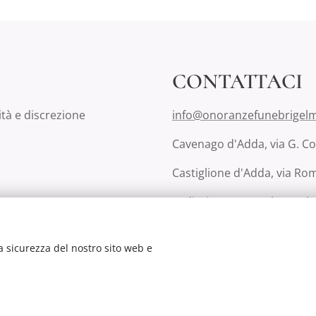
CONTATTACI
ità e discrezione
info@onoranzefunebrigelmi
Cavenago d'Adda, via G. Con
Castiglione d'Adda, via Rom
Lodi, via San Fereolo 9, te
a sicurezza del nostro sito web e
anze Funebri Gelmi snc - 2024 All Rights reserved - p.iva 02923510966
Co