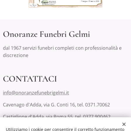
Onoranze Funebri Gelmi
dal 1967 servizi funebri completi con professionalità e
discrezione
CONTATTACI
info@onoranzefunebrigelmi.it
Cavenago d'Adda, via G. Conti 16, tel. 0371.70062
Castiglione d'Adda, via Roma 55, tel. 0377.900462
Lodi, via San Fereolo 9, tel. 0371.223810 (Casa Funeraria
Utilizziamo i cookie per consentire il corretto funzionamento