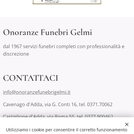
Onoranze Funebri Gelmi
dal 1967 servizi funebri completi con professionalità e
discrezione
CONTATTACI
info@onoranzefunebrigelmi.it
Cavenago d'Adda, via G. Conti 16, tel. 0371.70062
Castiglione d'Adda, via Roma 55, tel. 0377.900462
Lodi, via San Fereolo 9, tel. 0371.223810 (Casa Funeraria
Utilizziamo i cookie per consentire il corretto funzionamento