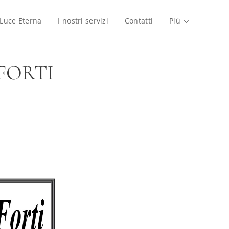
 Luce Eterna
I nostri servizi
Contatti
Più
 FORTI